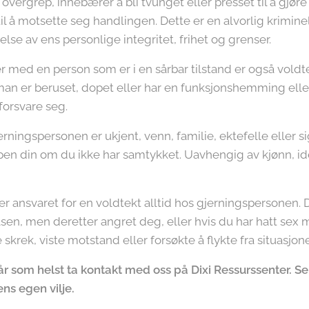
vergrep, innebærer å bli tvunget eller presset til å gjøre
til å motsette seg handlingen. Dette er en alvorlig kriminel
else av ens personlige integritet, frihet og grenser.
 med en person som er i en sårbar tilstand er også voldtek
n er beruset, dopet eller har en funksjonshemming eller
 forsvare seg.
erningspersonen er ukjent, venn, familie, ektefelle eller s
ppen din om du ikke har samtykket. Uavhengig av kjønn, id
r ansvaret for en voldtekt alltid hos gjerningspersonen. D
sen, men deretter angret deg, eller hvis du har hatt sex m
skrek, viste motstand eller forsøkte å flykte fra situasjonen
r som helst ta kontakt med oss på Dixi Ressurssenter. Se
ens egen vilje.