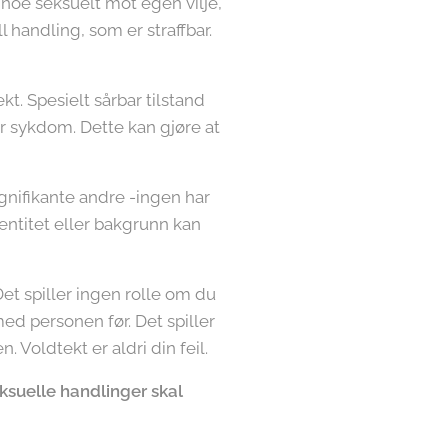
 noe seksuelt mot egen vilje,
l handling, som er straffbar.
t. Spesielt sårbar tilstand
 sykdom. Dette kan gjøre at
ignifikante andre -ingen har
entitet eller bakgrunn kan
et spiller ingen rolle om du
ed personen før. Det spiller
. Voldtekt er aldri din feil.
ksuelle handlinger skal