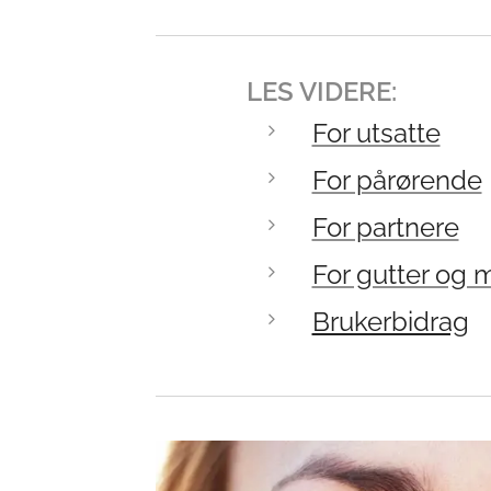
LES VIDERE:
For utsatte
For pårørende
For partnere
For gutter og
Brukerbidrag