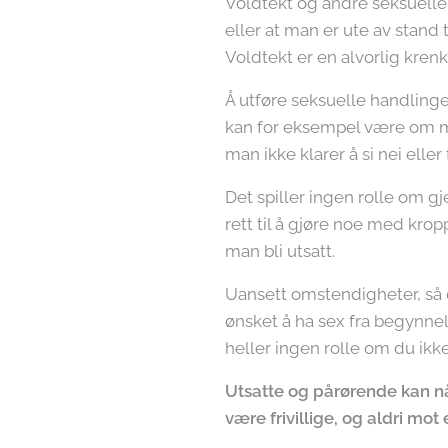
Voldtekt og andre seksuelle o
eller at man er ute av stand 
Voldtekt er en alvorlig krenk
Å utføre seksuelle handlinger
kan for eksempel være om ma
man ikke klarer å si nei eller
Det spiller ingen rolle om gj
rett til å gjøre noe med kro
man bli utsatt.
Uansett omstendigheter, så e
ønsket å ha sex fra begynnel
heller ingen rolle om du ikke 
Utsatte og pårørende kan nå
være frivillige, og aldri mot 