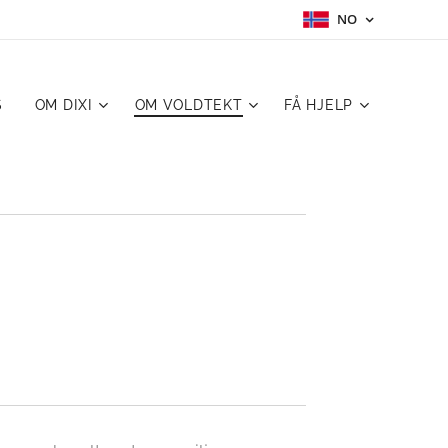
NO
S
OM DIXI
OM VOLDTEKT
FÅ HJELP