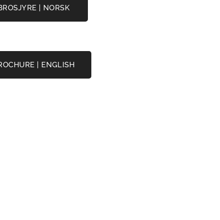
 BROSJYRE | NORSK
BROCHURE | ENGLISH